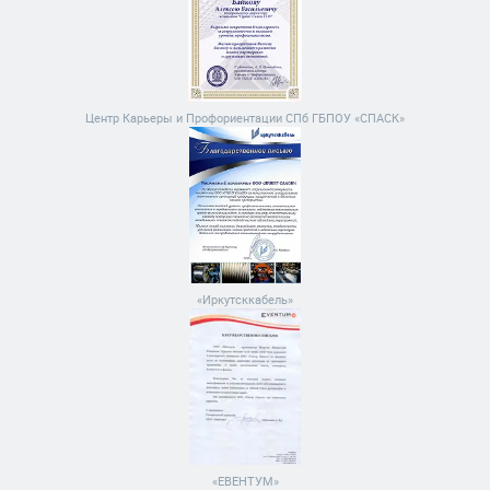
Центр Карьеры и Профориентации СПб ГБПОУ «СПАСК»
«Иркутсккабель»
«ЕВЕНТУМ»