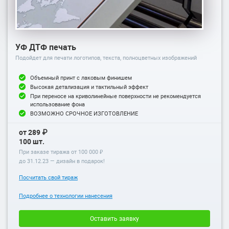
УФ ДТФ печать
Подойдет для печати логотипов, текста, полноцветных изображений
Объемный принт с лаковым финишем
Высокая детализация и тактильный эффект
При переносе на криволинейные поверхности не рекомендуется
использование фона
ВОЗМОЖНО СРОЧНОЕ ИЗГОТОВЛЕНИЕ
от 289 ₽
100 шт.
При заказе тиража от 100 000 ₽
до
31.12.23
— дизайн в подарок!
Посчитать свой тираж
Подробнее о технологии нанесения
Оставить заявку