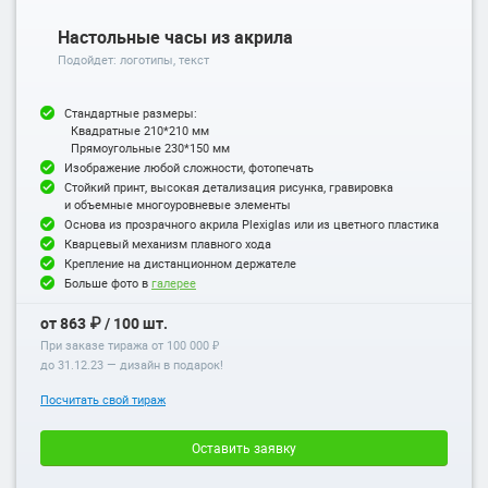
Настольные часы из акрила
Подойдет: логотипы, текст
Стандартные размеры:
Квадратные 210*210 мм
Прямоугольные 230*150 мм
Изображение любой сложности, фотопечать
Стойкий принт, высокая детализация рисунка, гравировка
и объемные многоуровневые элементы
Основа из прозрачного акрила Plexiglas или из цветного пластика
Кварцевый механизм плавного хода
Крепление на дистанционном держателе
Больше фото в
галерее
от 863 ₽ / 100 шт.
При заказе тиража от 100 000 ₽
до
31.12.23
— дизайн в подарок!
Посчитать свой тираж
Оставить заявку