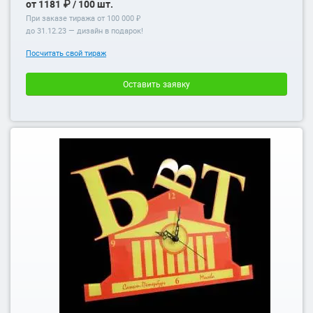
от 1181 ₽ / 100 шт.
При заказе тиража от 100 000 ₽
до
31.12.23
— дизайн в подарок!
Посчитать свой тираж
Оставить заявку