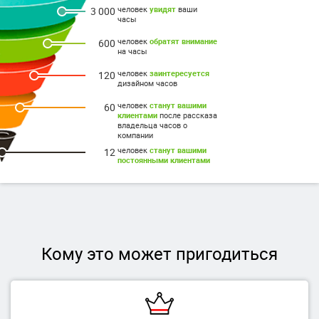
человек
увидят
ваши
3 000
часы
человек
обратят внимание
600
на часы
человек
заинтересуется
120
дизайном часов
человек
станут вашими
60
клиентами
после рассказа
владельца часов о
компании
человек
станут вашими
12
постоянными клиентами
Кому это может пригодиться