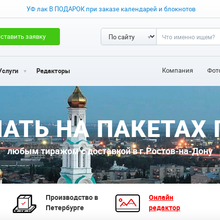
УФ лак В ПОДАРОК при заказе календарей и блокнотов
ставить заявку
Компания
Фот
Услуги
Редакторы
АТЬ НА ПАКЕТАХ
любым тиражом с доставкой в г.Ростов-на-Дону
Производство в
Онлайн
Петербурге
редактор