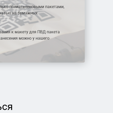
лько полиэтиленовыми пакетами,
ечатью на бумажных
.
вания к макету для ПВД пакета
анесения можно у нашего
ься