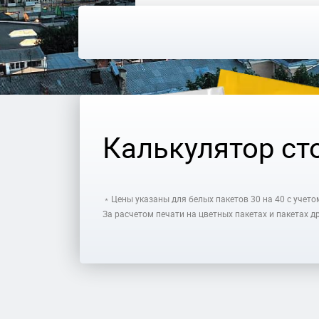
Калькулятор ст
﹡Цены указаны для белых пакетов 30 на 40 с учет
За расчетом печати на цветных пакетах и пакетах 