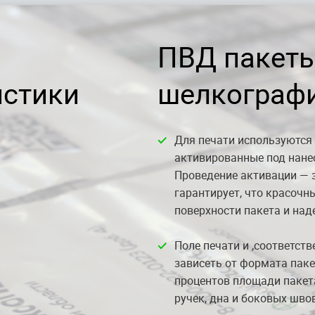
ПВД пакеты
истики
шелкограф
Для печати используются
активированные под нане
Проведение активации — 
гарантирует, что красочн
поверхности пакета и над
Поле печати и ,соответств
зависеть от формата паке
процентов площади пакет
ручек, дна и боковых швов