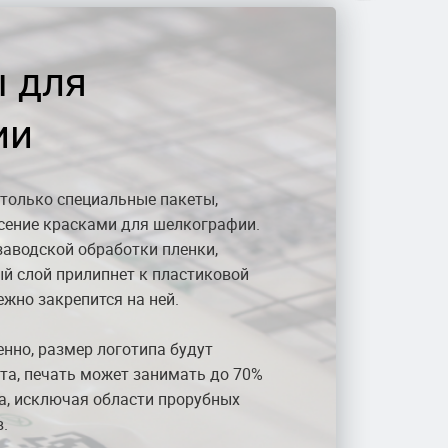
 для
ии
 только специальные пакеты,
сение красками для шелкографии.
заводской обработки пленки,
ый слой прилипнет к пластиковой
ежно закрепится на ней.
енно, размер логотипа будут
та, печать может занимать до 70%
а, исключая области прорубных
.