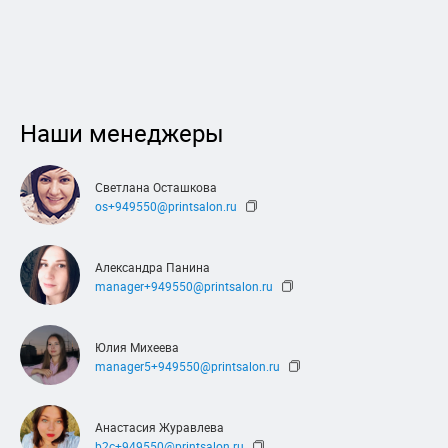
Наши менеджеры
Светлана Осташкова
os+949550@printsalon.ru
Александра Панина
manager+949550@printsalon.ru
Юлия Михеева
manager5+949550@printsalon.ru
Анастасия Журавлева
b2c+949550@printsalon.ru