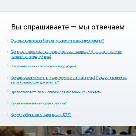
Вы спрашиваете — мы отвечаем
Сколько времени займет изготовление и доставка заказа?
Где можно ознакомиться с вариантами подарков? Что делать, если не
понравится внешний вид?
Возможна ли печать на своих продукции?
Каковы условия оплаты и как можно оплатить заказ? Предоставляете ли
вы закрывающие документы?
Предоставляете ли вы скидки для постоянных клиентов?
Какая минимальная сумма заказа?
Какие требования к принтам для DTF?