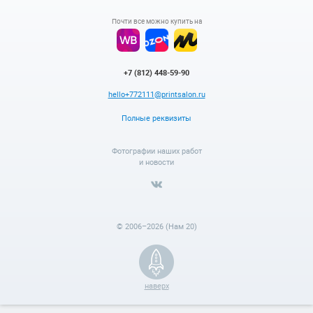
Почти все можно купить на
+7 (812) 448-59-90
hello+772111@printsalon.ru
Полные реквизиты
Фотографии наших работ
и новости
© 2006–2026 (Нам 20)
наверх