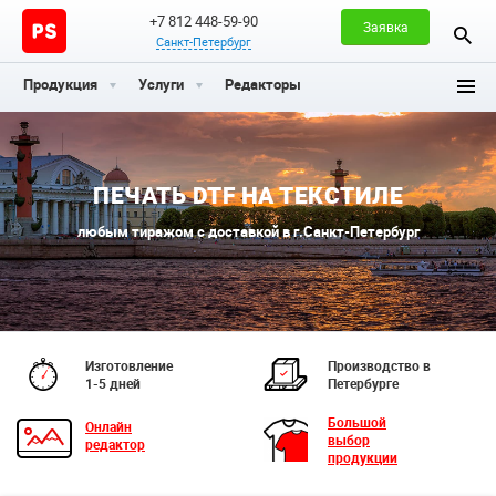
+7 812 448-59-90
Заявка
Санкт-Петербург
Продукция
Услуги
Редакторы
ПЕЧАТЬ DTF НА ТЕКСТИЛЕ
любым тиражом с доставкой в г.Санкт-Петербург
Изготовление
Производство в
1-5 дней
Петербурге
Большой
Онлайн
выбор
редактор
продукции