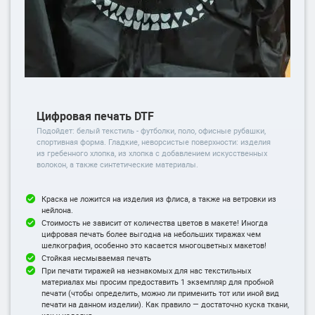
Цифровая печать DTF
Подойдет: белый текстиль - футболки, поло, офисные рубашки,
спортивная форма. Гладкие, неворсистые поверхности: изделия
из гребенного хлопка, из хлопка с добавлением искусственных
волокон, а также синтетические материалы.
Краска не ложится на изделия из флиса, а также на ветровки из
нейлона.
Стоимость не зависит от количества цветов в макете! Иногда
цифровая печать более выгодна на небольших тиражах чем
шелкография, особенно это касается многоцветных макетов!
Стойкая несмываемая печать
При печати тиражей на незнакомых для нас текстильных
материалах мы просим предоставить 1 экземпляр для пробной
печати (чтобы определить, можно ли применить тот или иной вид
печати на данном изделии). Как правило — достаточно куска ткани,