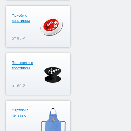
Фрисби с
логотипом
от 95 ₽
Попсокеты с
логотипом
от 60 ₽
Фартуки с
печатью