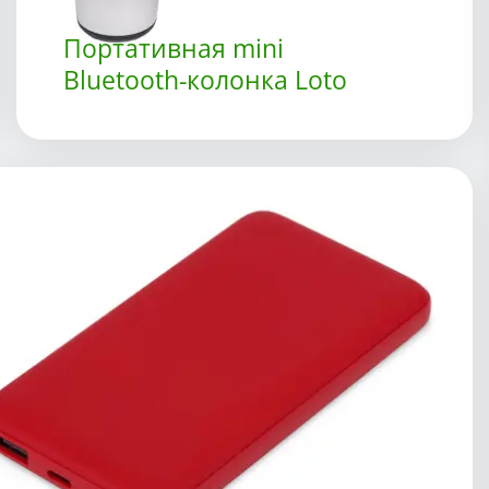
Портативная mini
Bluetooth-колонка Loto