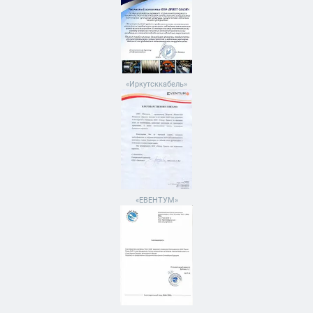
«Иркутсккабель»
«ЕВЕНТУМ»