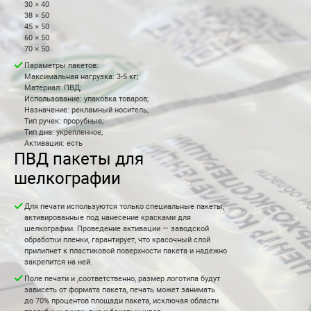
30 × 40
38 × 50
45 × 50
60 × 50
70 × 50
Параметры пакетов:
Максимальная нагрузка: 3-5 кг;
Материал: ПВД;
Использование: упаковка товаров;
Назначение: рекламный носитель;
Тип ручек: прорубные;
Тип дна: укрепленное;
Активация: есть
ПВД пакеты для
шелкографии
Для печати используются только специальные пакеты,
активированные под нанесение красками для
шелкографии. Проведение активации — заводской
обработки пленки, гарантирует, что красочный слой
прилипнет к пластиковой поверхности пакета и надежно
закрепится на ней.
Поле печати и ,соответственно, размер логотипа будут
зависеть от формата пакета, печать может занимать
до 70% процентов площади пакета, исключая области