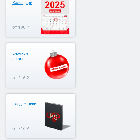
Календари
от 100 ₽
Ёлочные
шары
от 216 ₽
Ежедневники
от 716 ₽