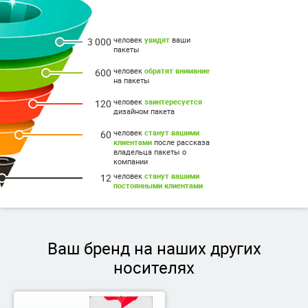
человек
увидят
ваши
3 000
пакеты
человек
обратят внимание
600
на пакеты
человек
заинтересуется
120
дизайном пакета
человек
станут вашими
60
клиентами
после рассказа
владельца пакеты о
компании
человек
станут вашими
12
постоянными клиентами
Ваш бренд на наших других
носителях