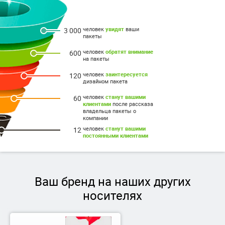
человек
увидят
ваши
3 000
пакеты
человек
обратят внимание
600
на пакеты
человек
заинтересуется
120
дизайном пакета
человек
станут вашими
60
клиентами
после рассказа
владельца пакеты о
компании
человек
станут вашими
12
постоянными клиентами
Ваш бренд на наших других
носителях