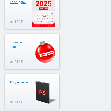
Календари
от 100 ₽
Ёлочные
шары
от 216 ₽
Ежедневники
от 716 ₽