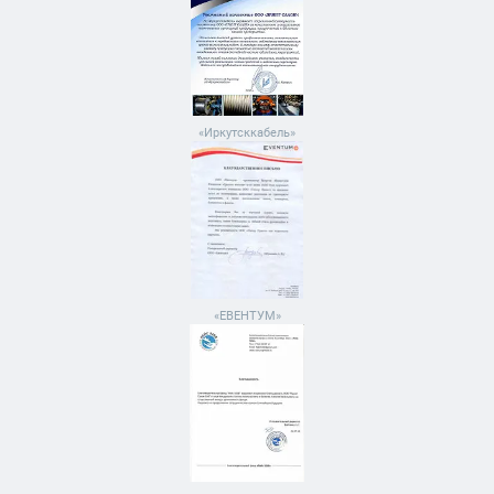
«Иркутсккабель»
«ЕВЕНТУМ»