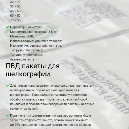
30 × 40
38 × 50
45 × 50
60 × 50
70 × 50
Параметры пакетов:
Максимальная нагрузка: 3-5 кг;
Материал: ПВД;
Использование: упаковка товаров;
Назначение: рекламный носитель;
Тип ручек: прорубные;
Тип дна: укрепленное;
Активация: есть
ПВД пакеты для
шелкографии
Для печати используются только специальные пакеты,
активированные под нанесение красками для
шелкографии. Проведение активации — заводской
обработки пленки, гарантирует, что красочный слой
прилипнет к пластиковой поверхности пакета и надежно
закрепится на ней.
Поле печати и ,соответственно, размер логотипа будут
зависеть от формата пакета, печать может занимать
до 70% процентов площади пакета, исключая области