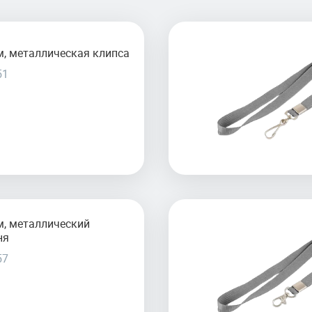
, металлическая клипса
51
м, металлический
ня
57