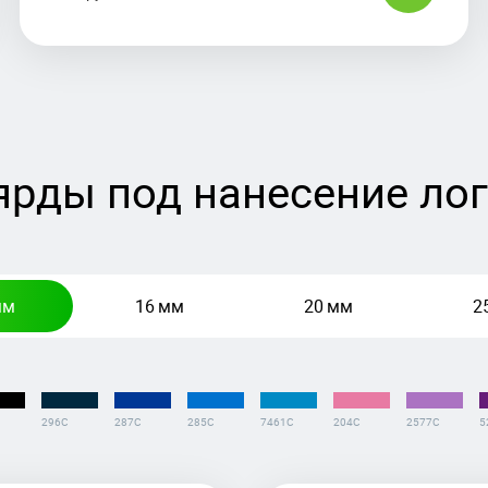
рды под нанесение ло
мм
16 мм
20 мм
2
296С
287С
285С
7461С
204C
2577C
5