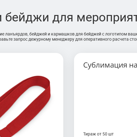
 бейджи для мероприят
ние ланъярдов, бейджей и кармашков для бейджей с логотипом ва
равьте запрос дежурному менеджеру для оперативного расчета сто
фективный метод переноса
Сублимация на
я полноцветной
вая лента белого цвета
т для полной запечатки
тре репсовых лент
 всей поверхности ленты,
ожности дизайна.
Тираж от 50 шт