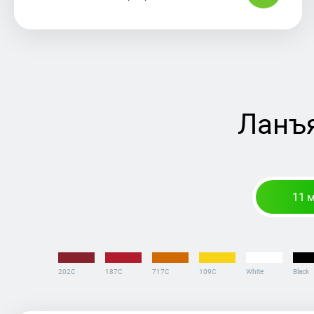
Ланъя
11 
202C
187C
717C
109C
White
Black