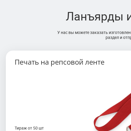
Ланъярды и
У нас вы можете заказать изготовле
раздел и отп
Сублимация на лентах — это современный и эф
Печать на репсовой ленте
изображений и текста на текстильные ленты. Дл
сублимационной печати используется полиэстеро
с гладкой текстурой, которая идеально подходи
определённым цветом, в том числе, когда в пали
не нашлось подходящего оттенка.
Сублимация позволяет наносить изображения по
включая края, что значительно расширяет возм
Тираж от 50 шт