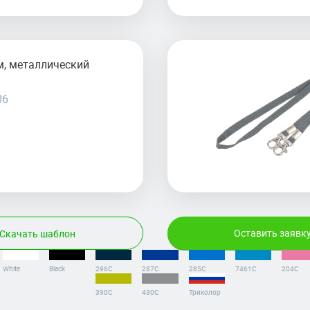
м, металлический
06
Оставить заявк
Скачать шаблон
White
Black
296С
287С
285С
7461С
204C
390С
430С
Триколор