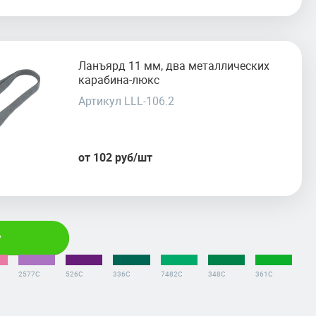
Ланъярд 11 мм, два металлических
карабина-люкс
Артикул LLL-106.2
от 102 руб/шт
у
2577C
526C
336С
7482С
348С
361С