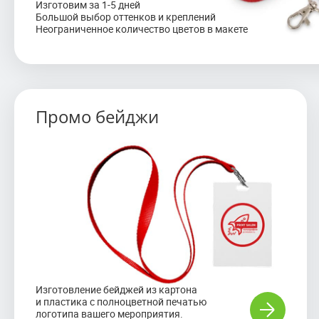
Изготовим за 1-5 дней
Большой выбор оттенков и креплений
Неограниченное количество цветов в макете
Карманы для бейджей предназначены для
Промо бейджи
хранения и ношения пластиковых карт,
визитных карточек или пропусков.
Часто карманы для бейджей используются
в качестве держателя личной информационной
карточки на выставках, конференциях,
презентациях, в офисах, на предприятиях
и в оффлайн точках продаж.
Изготовление бейджей из картона
и пластика с полноцветной печатью
логотипа вашего мероприятия.