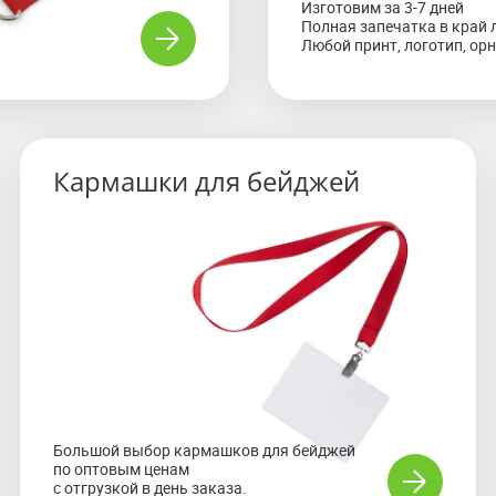
Изготовим за 3-7 дней
Полная запечатка в край 
Любой принт, логотип, ор
Ремувка — стильный и современный промо-
Кармашки для бейджей
сувенир, который может быть использован как
брелок для ношения ключей и других
повседневных предметов и в качестве
оригинальной визитки для потенциальных
партнеров на встречах и мероприятиях.
Мы предлагаем широкий ассортимент ремувок
собственного производства по доступным
ценам.
Большой выбор кармашков для бейджей
по оптовым ценам
с отгрузкой в день заказа.