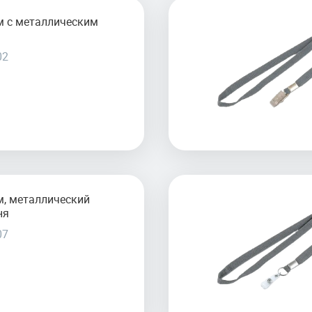
м с металлическим
02
м, металлический
ня
07