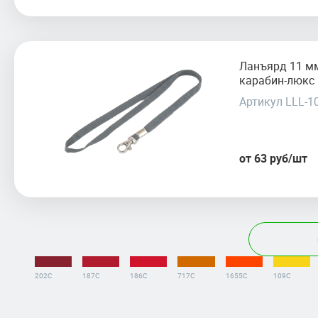
Ланъярд 11 м
карабин-люкс
Артикул LLL-1
от 63 руб/шт
202C
187C
186C
717C
1655C
109C