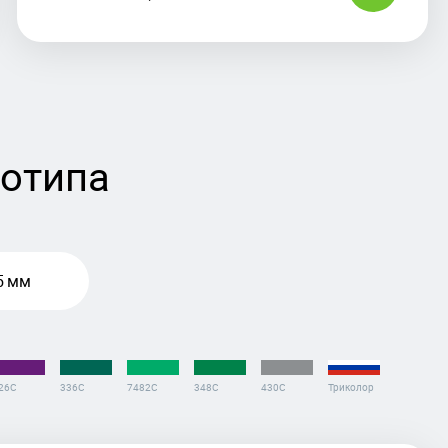
готипа
5 мм
26C
336С
7482С
348С
430С
Триколор