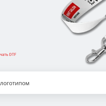
ечать DTF
с логотипом