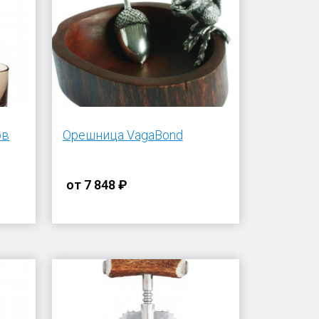
ов
Орешница VagaBond
от
7 848 ₽