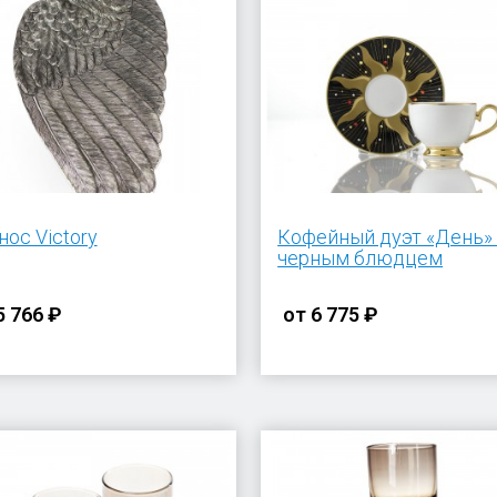
ос Victory
Кофейный дуэт «День»
черным блюдцем
5 766 ₽
от
6 775 ₽