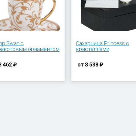
ор Swan с
Сахарница Princess с
ракотовым орнаментом
кристаллами
8 462 ₽
от
8 538 ₽