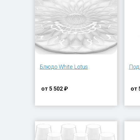
Блюдо White Lotus
Подн
от
5 502 ₽
от