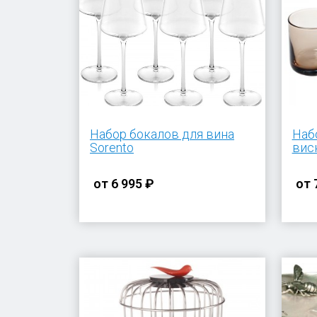
Набор бокалов для вина
Наб
Sorento
вис
от
6 995 ₽
от