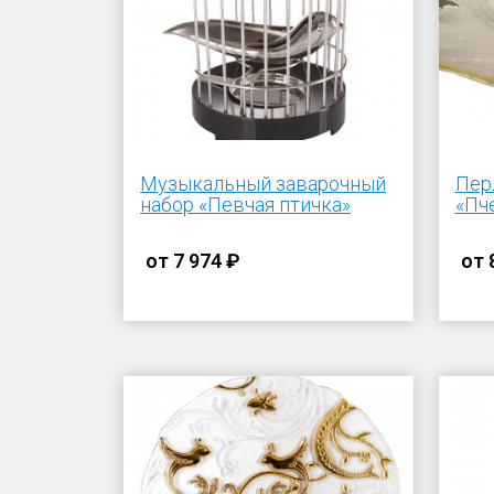
Музыкальный заварочный
Пер
набор «Певчая птичка»
«Пч
от
7 974 ₽
от