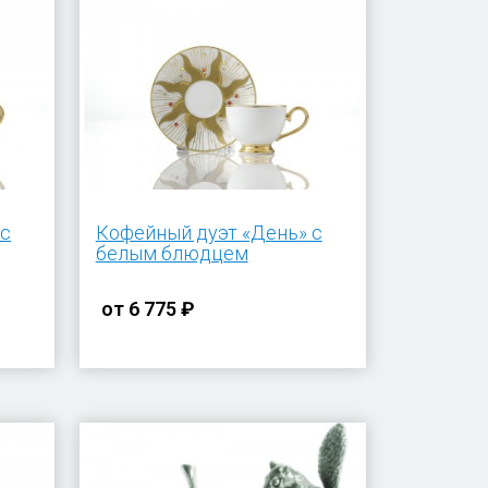
 с
Кофейный дуэт «День» с
белым блюдцем
от
6 775 ₽