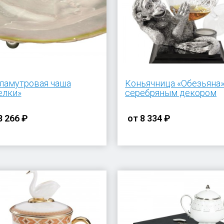
ламутровая чаша
Коньячница «Обезьяна»
елки»
серебряным декором
8 266 ₽
от
8 334 ₽