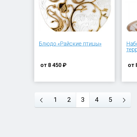
Блюдо «Райские птицы»
Наб
тер
от
8 450 ₽
от
1
2
3
4
5