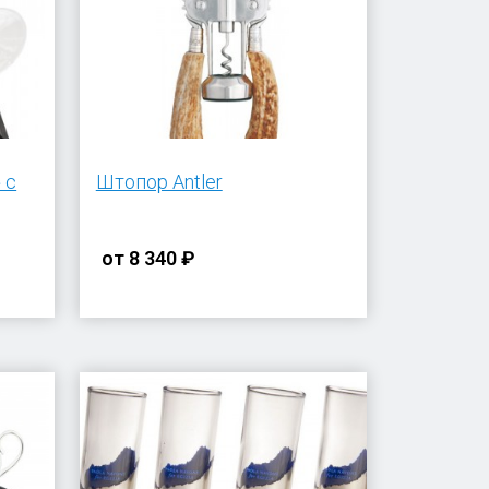
 с
Штопор Antler
от
8 340 ₽