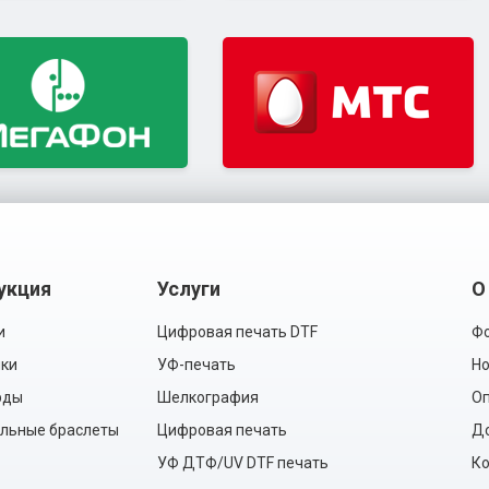
укция
Услуги
О
и
Цифровая печать DTF
Фо
ки
УФ-печать
Но
рды
Шелкография
Оп
льные браслеты
Цифровая печать
Д
УФ ДТФ/UV DTF печать
Ко