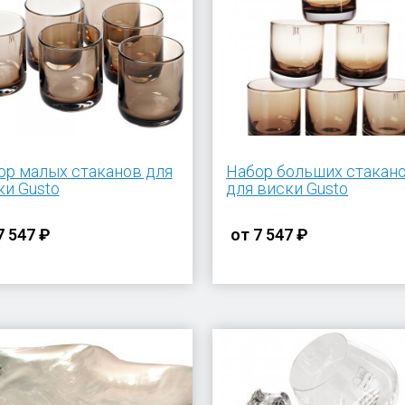
ор малых стаканов для
Набор больших стакан
ки Gusto
для виски Gusto
7 547 ₽
от
7 547 ₽