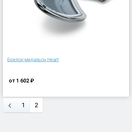
Брелок-медальон Heart
от
1 602 ₽
1
2