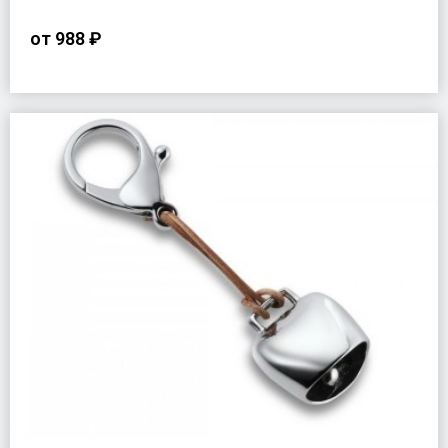
от
988 ₽