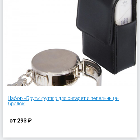
Набор «Брут»: футляр для сигарет и пепельница-
брелок
от
293 ₽