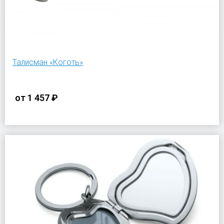
Талисман «Коготь»
от
1 457 ₽