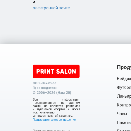
и
электронной почте
.
Прод
Бейдж
ООО «Печатное
Футбол
Производство»
© 2006–2026 (Нам 20)
Ланья
Вся информация,
представленная на данном
Контро
сайте, не является рекламой
и публичной офертой и носит
исключительно
Часы
ознакомительный характер.
Пользовательское соглашение
Пакет
Почти все можно купить на