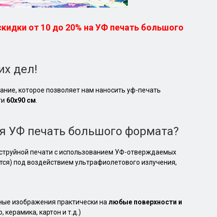
скидки от 10 до 20% на УФ печать большого
х дел!
ание, которое позволяет нам наносить уф-печать
ти
60х90 см
.
я УФ печать большого формата?
струйной печати с использованием УФ-отверждаемых
ся) под воздействием ультрафиолетового излучения,
ные изображения практически на
любые поверхности и
, керамика, картон и т.д.)