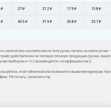
 ₽
27 ₽
21.2 ₽
17.9 ₽
15.8 ₽
 ₽
40.5 ₽
31.9 ₽
26.8 ₽
23.7 ₽
ть напечатано на клипе или на теле ручки, печать на клипе ручки
 прайс действителен на типовую плоскую продукцию (ручки, зажиг
сам приборов и т.п.) производится с коэффициентом 2.
ользуйтесь этой табличкой или позвоните нашим менеджерам. Кр
ию, УФ печать, тиснение и пр.