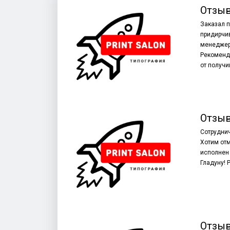
Отзыв
Заказал п
придирчив
менеджеру
Рекоменду
от получи
Отзыв
Сотруднич
Хотим отм
исполнен 
Гладуну!
Отзыв