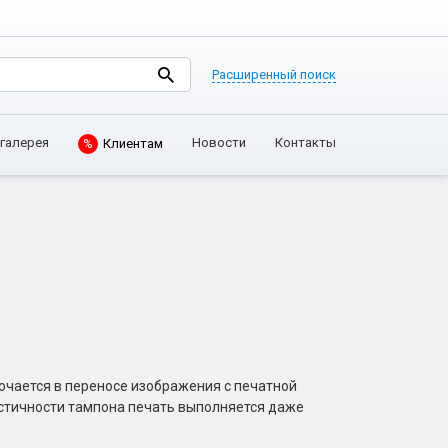
Расширенный поиск
галерея
Новости
Контакты
%
Клиентам
ючается в переносе изображения с печатной
астичности тампона печать выполняется даже