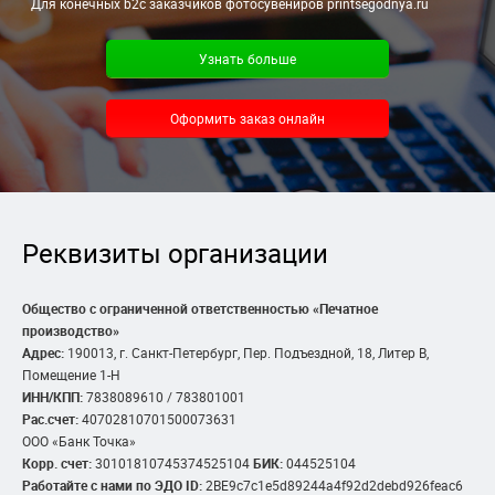
Для конечных b2c заказчиков фотосувениров printsegodnya.ru
Узнать больше
Оформить заказ онлайн
Реквизиты организации
Общество с ограниченной ответственностью «Печатное
производство»
Адрес:
190013, г. Санкт-Петербург, Пер. Подъездной, 18, Литер В,
Помещение 1-Н
ИНН/КПП:
7838089610 / 783801001
Рас.счет:
40702810701500073631
ООО «Банк Точка»
Корр. счет:
30101810745374525104
БИК:
044525104
Работайте с нами по ЭДО ID:
2BE9c7c1e5d89244a4f92d2debd926feac6