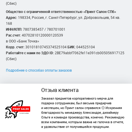
(Сбис)
Общество с ограниченной ответственностью «Принт Салон СПб»
Адрес:
198334, Россия, г. Санкт-Петербург, ул. Добровольцев, 54 кв.
168
ИНН/КПП:
7807385457 / 780701001
Рас.счет:
40702810120000120539
в ООО «Банк Точка»
Корр. счет:
30101810745374525104
БИК:
044525104
Работайте с нами по ЭДО ID:
2BE79abbf7062fe11e391cb005056917125
(Сбис)
Подробнее о способах оплаты заказов
Отзыв клиента
Заказал предметов корпоративного мерча для
подарка сотрудникам, был весьма придирчив
и неспешен, но Принт салон справился 🙂 Искренняя
благодарность менеджеру Александре, дизайнеру
Ольге и команде производства, конечно. Рекомендую
всем компаниям, которым важна не галочка в отчете,
а удовольствие от получившейся продукции.