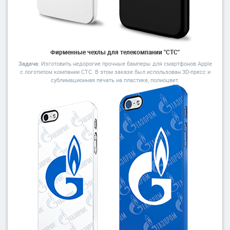
3D Сублимация
Подойдет: чехлы любого цвета и из любого материала
Фирменные чехлы для телекомпании "СТС"
Нанесение по всей поверхности
Задача:
Изготовить недорогие прочные бамперы для смартфонов Apple
Стойкая несмываемая печать
с логотипом компании СТС. В этом заказе был использован 3D-пресс и
Яркие полноцветныеизображения
сублимационная печать на пластике, полноцвет.
Печать на бортиках
Тираж от 1 шт.
от 370 ₽
100 шт.
При заказе тиража от 100 000 ₽
до
18.12.23
— дизайн в подарок!
Для малых тиражей до 100 шт
дизайн бесплатно
в онлайн редакторе
Посчитать свой тираж
Заявка на оптовый тираж