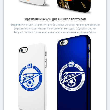
Заряженные кейсы для G-Drive с логотипом
Задача:
Изготовить практичные бамперы со спортивным дизайном в
фирменном стиле. Чехлы изготовлены методом 3Д-сублимации.
Рисунок наносится на всю внешнюю часть чехла включая борта.
Лазерная гравировка
Подойдет для печати логотипов и текста
Высокая детализация, точное воспроизведение мелких элементов
Возможность работы на различной глубине
Доступна гравировка на металлических поверхностях
Доступно круговое нанесение
от 250 ₽ / 100 шт.
При заказе тиража от 100 000 ₽