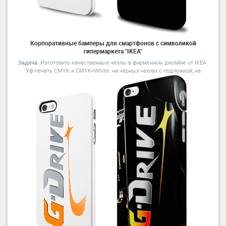
Подходит для печати на натуральных тканях, картоне, пластике
Подходит создания оригинального дизайна с использованием
специальных эффектов: глиттер, флуоресцентные краски, пуфф,
флок
Тираж от 50 шт.
Корпоративные бамперы для смартфонов с символикой
гипермаркета "IKEA"
от 200 ₽ / 100 шт.
Задача:
Изготовить качественные чехлы в фирменном дизайне от IKEA.
При заказе тиража от 100 000 ₽
Уф-печать CMYK и CMYK+White: на черных чехлах с подложкой, на
до
18.12.23
— дизайн в подарок!
белых чехлах без подложки.
Для малых тиражей до 100 шт
дизайн бесплатно
в онлайн редакторе
Посчитать свой тираж
Подробнее о технологии нанесения
Заявка на оптовый тираж
Заказать в розницу