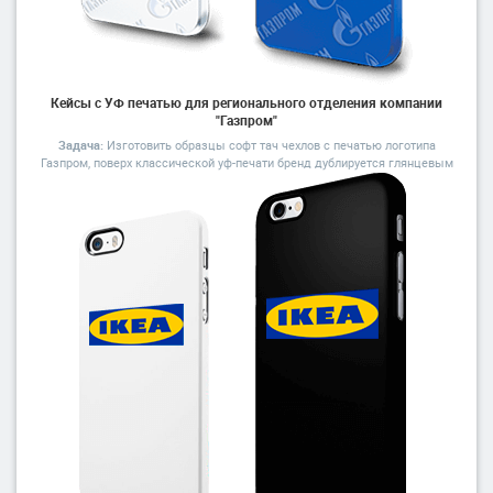
Кейсы с УФ печатью для регионального отделения компании
"Газпром"
Задача:
Изготовить образцы софт тач чехлов с печатью логотипа
Газпром, поверх классической уф-печати бренд дублируется глянцевым
уф-лаком.
Шелкография
Подойдет для печати логотипов, текста, фото, полноцветных изображений
Яркий и невесомый принт
Точное соответствие цветовой палитре Pantone
До 6 цветов в макете/li>