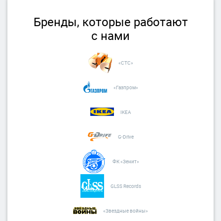
Бренды, которые работают
с нами
«СТС»
«Газпром»
IKEA
Рельефная печать
Подойдет: чехлы любого цвета и из любого материала
G-Drive
Объемный рисунок
ФК «Зенит»
Стойкая несмываемая печать
Полноцветное изображение
GLSS Records
от 240 ₽ / 100 шт.
При заказе тиража от 100 000 ₽
до
18.12.23
— дизайн в подарок!
«Звездные войны»
Для малых тиражей до 100 шт