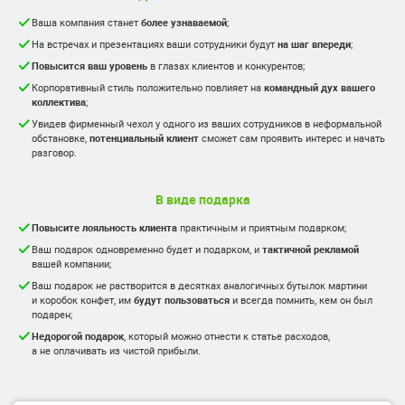
Ваша компания станет
более узнаваемой
;
Невысокая стоимость тиража
На встречах и презентациях ваши сотрудники будут
на шаг впереди
;
Стойкая несмываемая печать
Один цвет печати, четкие линии
Повысится ваш уровень
в глазах клиентов и конкурентов;
Корпоративный стиль положительно повлияет на
командный дух вашего
от 196 ₽ / 100 шт.
коллектива
;
При заказе тиража от 100 000 ₽
Увидев фирменный чехол у одного из ваших сотрудников в неформальной
до
18.12.23
— дизайн в подарок!
обстановке,
потенциальный клиент
сможет сам проявить интерес и начать
Для малых тиражей до 100 шт
разговор.
дизайн бесплатно
в онлайн редакторе
Посчитать свой тираж
В виде подарка
Подробнее о технологии нанесения
Повысите лояльность клиента
практичным и приятным подарком;
Ваш подарок одновременно будет и подарком, и
тактичной рекламой
вашей компании;
Заявка на оптовый тираж
Ваш подарок не растворится в десятках аналогичных бутылок мартини
и коробок конфет, им
будут пользоваться
и всегда помнить, кем он был
Заказать в розницу
подарен;
Недорогой подарок
, который можно отнести к статье расходов,
а не оплачивать из чистой прибыли.