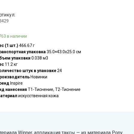
ртикул:
.3429
763 в наличии
ес (1 шт.)
466.67 г
ранспортная упаковка
35.0×43.0x25.0 см
бъем упаковки
0.038 м3
ес
11.2 кг
оличество штук в упаковке
24
роизводитель
Новинки
ренд
Inspire
ид нанесения
T1-Тиснение, T2-Тиснение
атериал
искусственная кожа
ериала Winner, аппликация таксы — из материала Pony.