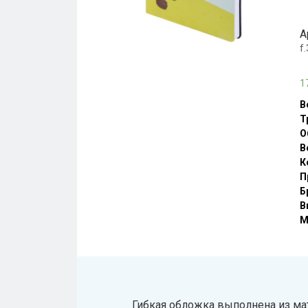
А
f
1
В
Т
О
В
К
П
Б
В
М
Гибкая обложка выполнена из мат