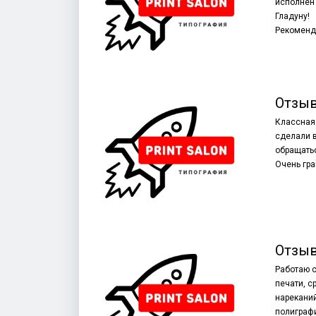
исполнен 
Гладуну!
Рекоменд
Отзыв
Классная 
сделали в
обращатьс
Очень гр
Отзыв
Работаю с
печати, с
нареканий
полиграф