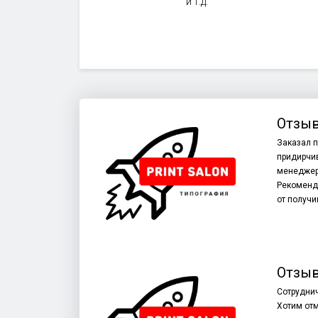
и т.д.
Отзыв
Заказал п
придирчив
менеджеру
Рекоменду
от получи
Отзыв
Сотруднич
Хотим отм