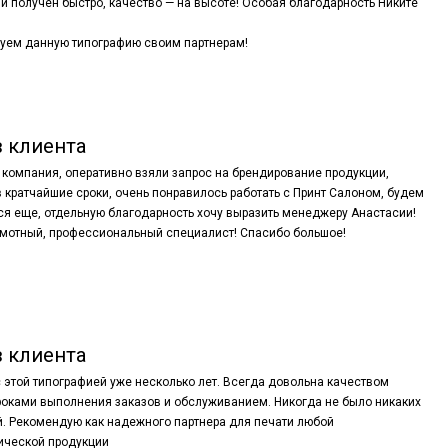
и получен быстро, качество — на высоте! Особая благодарность Никите
уем данную типографию своим партнерам!
 клиента
компания, оперативно взяли запрос на брендирование продукции,
 кратчайшие сроки, очень понравилось работать с Принт Салоном, будем
я еще, отдельную благодарность хочу выразить менеджеру Анастасии!
амотный, профессиональный специалист! Спасибо большое!
 клиента
 этой типографией уже несколько лет. Всегда довольна качеством
роками выполнения заказов и обслуживанием. Никогда не было никаких
. Рекомендую как надежного партнера для печати любой
ической продукции