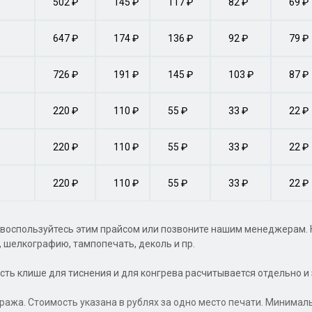
502 ₽
145 ₽
117 ₽
82 ₽
69 ₽
647 ₽
174 ₽
136 ₽
92 ₽
79 ₽
726 ₽
191 ₽
145 ₽
103 ₽
87 ₽
220 ₽
110 ₽
55 ₽
33 ₽
22 ₽
220 ₽
110 ₽
55 ₽
33 ₽
22 ₽
220 ₽
110 ₽
55 ₽
33 ₽
22 ₽
 воспользуйтесь этим прайсом или позвоните нашим менеджерам. 
 шелкографию, тампопечать, деколь и пр.
сть клише для тиснения и для конгрева расчитывается отдельно и 
иража. Стоимость указана в рублях за одно место печати. Минима