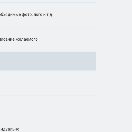
бходимые фото, лого и т.д.
описание желаемого
видуально