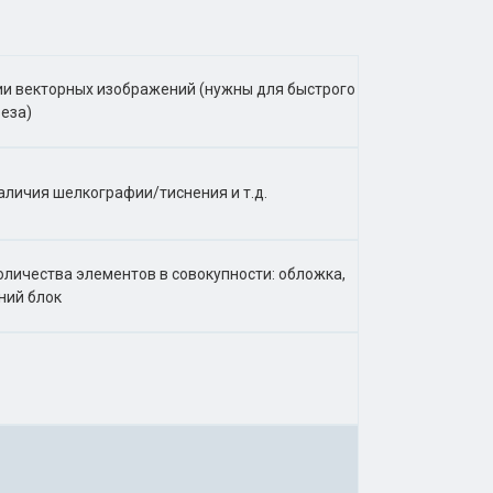
вии векторных изображений (нужны для быстрого
реза)
аличия шелкографии/тиснения и т.д.
оличества элементов в совокупности: обложка,
ний блок