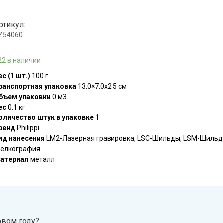
ртикул:
.Z54060
22 в наличии
ес (1 шт.)
100 г
ранспортная упаковка
13.0×7.0x2.5 см
бъем упаковки
0 м3
ес
0.1 кг
оличество штук в упаковке
1
ренд
Philippi
ид нанесения
LM2-Лазерная гравировка, LSC-Шильды, LSM-Шильд
елкография
атериал
металл
овом году?