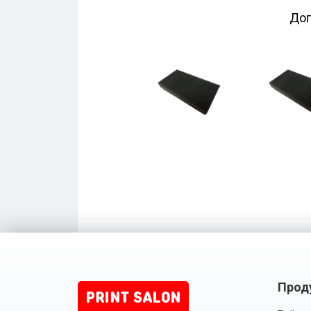
Доп
Прод