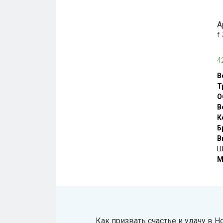
А
f
4
В
Т
О
В
К
Б
В
Ш
М
Как призвать счастье и удачу в Н