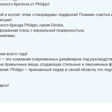
кого брелока от Philippi!
ей и коллег этим «говорящим» подарком! Помимо счастья и 
моции!
ого бренда Philippi, серия Glocke;
рованная сталь с зеркальной поверхностью;
алисман;
ии всего года!
pi — это компания современных дизайнеров под руководст
на привычные вещи, создающих стильные и лаконичные 
ания. Philippi — признанный лидер в своей области, что 
.
арок!