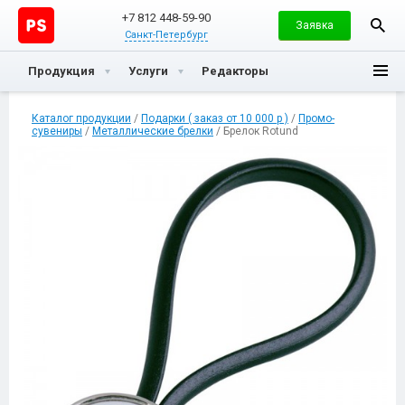
+7 812 448-59-90
Заявка
Санкт-Петербург
Продукция
Услуги
Редакторы
Каталог продукции
/
Подарки ( заказ от 10 000 р )
/
Промо-
сувениры
/
Металлические брелки
/ Брелок Rotund