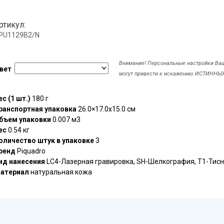
ртикул:
.PU1129B2/N
Внимание! Персональные настройки Ва
вет
могут привести к искажению ИСТИННЫХ
ес (1 шт.)
180 г
ранспортная упаковка
26.0×17.0x15.0 см
бъем упаковки
0.007 м3
ес
0.54 кг
оличество штук в упаковке
3
ренд
Piquadro
ид нанесения
LC4-Лазерная гравировка, SH-Шелкография, T1-Тис
атериал
натуральная кожа