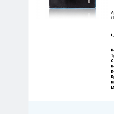
А
f
Ц
В
Т
О
В
К
Б
В
М