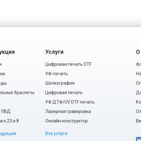
укция
Услуги
О
и
Цифровая печать DTF
Фо
ки
УФ-печать
Но
рды
Шелкография
Оп
льные браслеты
Цифровая печать
Д
УФ ДТФ/UV DTF печать
Ко
ы ПВД
Лазерная гравировка
О
 к 23 и 8
Онлайн конструктор
Ви
одукция
Все услуги