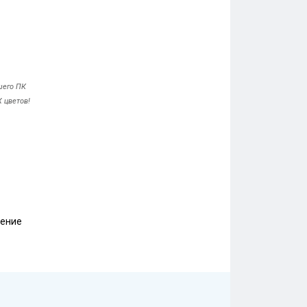
шего ПК
 цветов!
нение