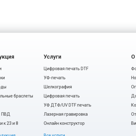
укция
Услуги
О
и
Цифровая печать DTF
Фо
ки
УФ-печать
Но
рды
Шелкография
Оп
льные браслеты
Цифровая печать
Д
УФ ДТФ/UV DTF печать
Ко
ы ПВД
Лазерная гравировка
О
 к 23 и 8
Онлайн конструктор
Ви
одукция
Все услуги