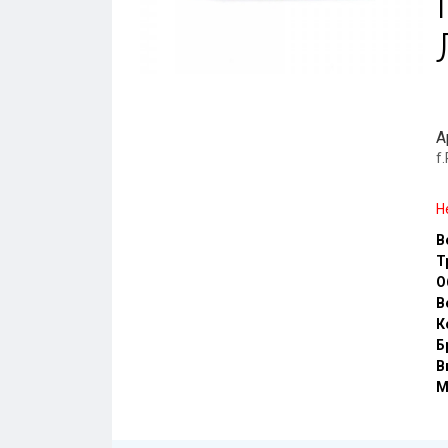
А
f
Н
В
Т
О
В
К
Б
В
М