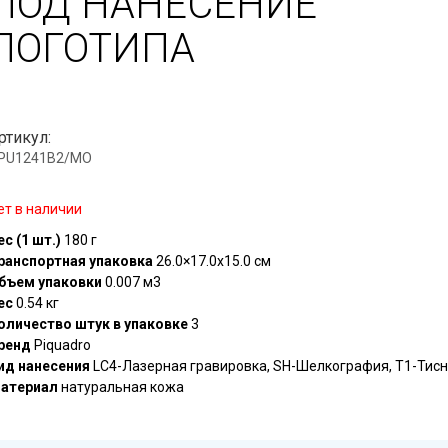
ПОД НАНЕСЕНИЕ
ЛОГОТИПА
ртикул:
.PU1241B2/MO
ет в наличии
ес (1 шт.)
180 г
ранспортная упаковка
26.0×17.0x15.0 см
бъем упаковки
0.007 м3
ес
0.54 кг
оличество штук в упаковке
3
ренд
Piquadro
ид нанесения
LC4-Лазерная гравировка, SH-Шелкография, T1-Тис
атериал
натуральная кожа