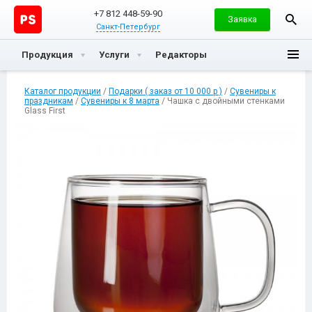
+7 812 448-59-90
Заявка
Санкт-Петербург
Продукция
Услуги
Редакторы
Каталог продукции
/
Подарки ( заказ от 10 000 р )
/
Сувениры к
праздникам
/
Сувениры к 8 марта
/ Чашка с двойными стенками
Glass First