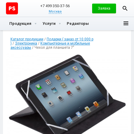
+7 499 350-37-56
Заявка
Москва
Продукция
Услуги
Редакторы
Каталог продукции
/
Подарки ( заказ от 10 000 р
)
/
Электроника
/
Компьютерные и мобильные
аксессуары
/ Чехол для планшета 7″