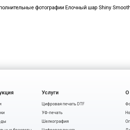
полнительные фотографии Елочный шар Shiny Smooth
укция
Услуги
О
и
Цифровая печать DTF
Фо
ки
УФ-печать
Но
рды
Шелкография
Оп