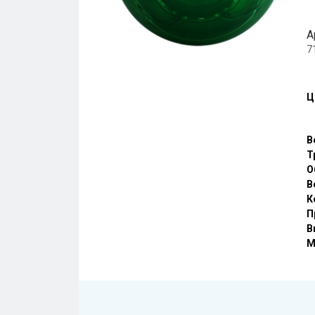
А
7
Ц
В
Т
О
В
К
П
В
М