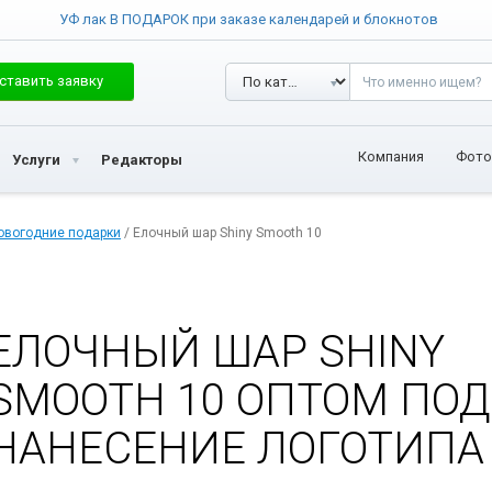
УФ лак В ПОДАРОК при заказе календарей и блокнотов
ставить заявку
Компания
Фото
Услуги
Редакторы
овогодние подарки
/ Елочный шар Shiny Smooth 10
ЕЛОЧНЫЙ ШАР SHINY
SMOOTH 10 ОПТОМ ПОД
НАНЕСЕНИЕ ЛОГОТИПА