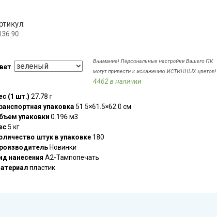
ртикул:
136.90
Внимание! Персональные настройки Вашего ПК
вет
могут привести к искажению ИСТИННЫХ цветов!
4462 в наличии
ес (1 шт.)
27.78 г
ранспортная упаковка
51.5×61.5×62.0 см
бъем упаковки
0.196 м3
ес
5 кг
оличество штук в упаковке
180
роизводитель
Новинки
ид нанесения
A2-Тампопечать
атериал
пластик