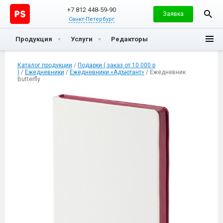
+7 812 448-59-90
Заявка
Санкт-Петербург
Продукция
Услуги
Редакторы
Каталог продукции
/
Подарки ( заказ от 10 000 р
)
/
Ежедневники
/
Ежедневники «Адъютант»
/ Ежедневник
Butterfly