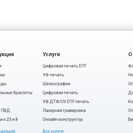
укция
Услуги
О
и
Цифровая печать DTF
Фо
ки
УФ-печать
Но
рды
Шелкография
Оп
льные браслеты
Цифровая печать
Д
УФ ДТФ/UV DTF печать
Ко
ы ПВД
Лазерная гравировка
О
 к 23 и 8
Онлайн конструктор
Ви
одукция
Все услуги