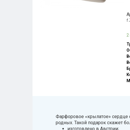
А
f
2
Т
О
В
В
Б
К
М
Фарфоровое «крылатое» сердце от
родных. Такой подарок скажет бо
изготовлено в Австрии;