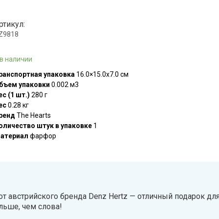
ртикул:
.Z9818
 в наличии
ранспортная упаковка
16.0×15.0x7.0 см
бъем упаковки
0.002 м3
ес (1 шт.)
280 г
ес
0.28 кг
ренд
The Hearts
оличество штук в упаковке
1
атериал
фарфор
 австрийского бренда Denz Hertz — отличный подарок для 
льше, чем слова!