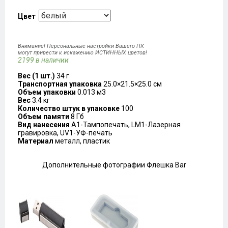
Цвет
Внимание! Персональные настройки Вашего ПК
могут привести к искажению ИСТИННЫХ цветов!
2199 в наличии
Вес (1 шт.)
34 г
Транспортная упаковка
25.0×21.5×25.0 см
Объем упаковки
0.013 м3
Вес
3.4 кг
Количество штук в упаковке
100
Объем памяти
8 Гб
Вид нанесения
A1-Тампопечать, LM1-Лазерная
гравировка, UV1-УФ-печать
Материал
металл, пластик
Дополнительные фотографии Флешка Bar