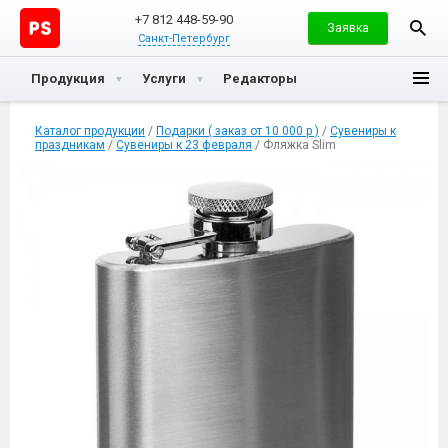
+7 812 448-59-90
Заявка
Санкт-Петербург
Продукция
Услуги
Редакторы
Каталог продукции
/
Подарки ( заказ от 10 000 р )
/
Сувениры к
праздникам
/
Сувениры к 23 февраля
/ Фляжка Slim