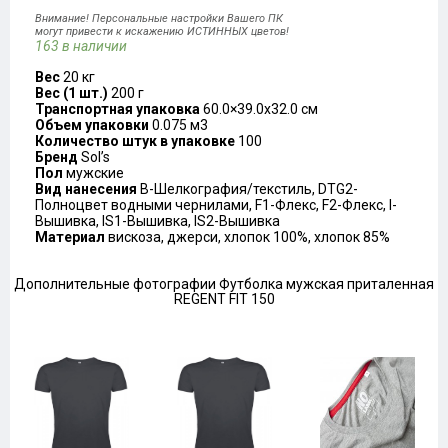
Внимание! Персональные настройки Вашего ПК
могут привести к искажению ИСТИННЫХ цветов!
163 в наличии
Вес
20 кг
Вес (1 шт.)
200 г
Транспортная упаковка
60.0×39.0x32.0 см
Объем упаковки
0.075 м3
Количество штук в упаковке
100
Бренд
Sol’s
Пол
мужские
Вид нанесения
B-Шелкография/текстиль, DTG2-
Полноцвет водными чернилами, F1-Флекс, F2-Флекс, I-
Вышивка, IS1-Вышивка, IS2-Вышивка
Материал
вискоза, джерси, хлопок 100%, хлопок 85%
Дополнительные фотографии Футболка мужская приталенная
REGENT FIT 150