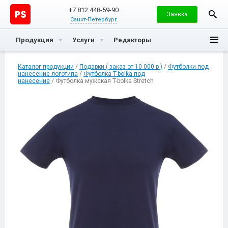
+7 812 448-59-90
Заявка
Санкт-Петербург
Продукция
Услуги
Редакторы
Каталог продукции
/
Подарки ( заказ от 10 000 р )
/
Футболки под
нанесение логотипа
/
Футболка T-bolka под
нанесение
/ Футболка мужская T-bolka Stretch