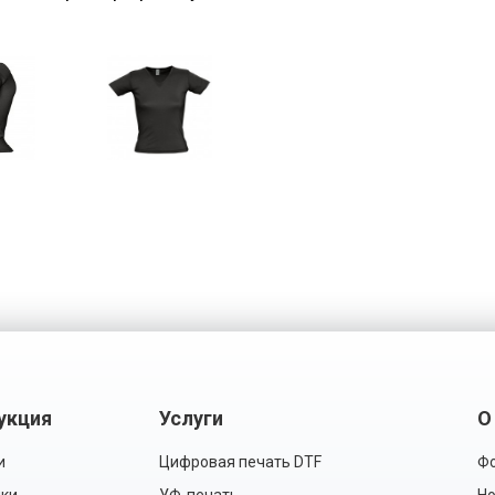
укция
Услуги
О
и
Цифровая печать DTF
Фо