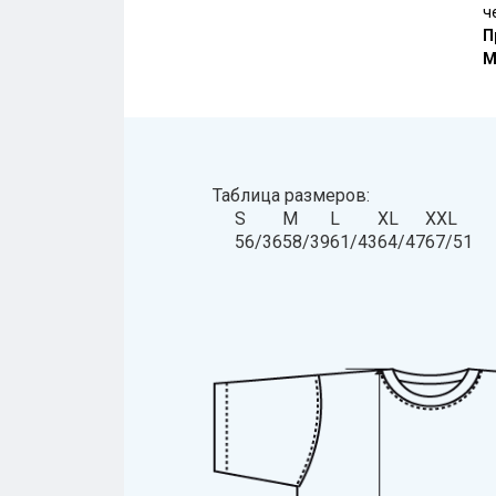
ч
П
М
Таблица размеров:
S
M
L
XL
XXL
56/36
58/39
61/43
64/47
67/51