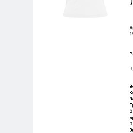
А
1
Р
Ц
В
К
В
Т
О
Б
П
В