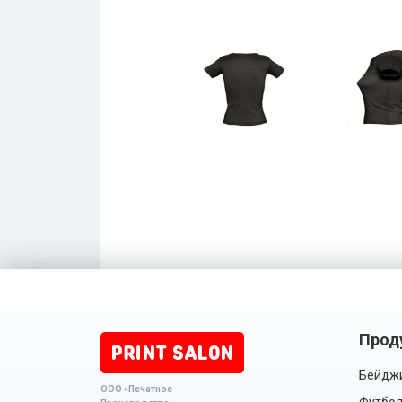
Прод
Бейдж
ООО «Печатное