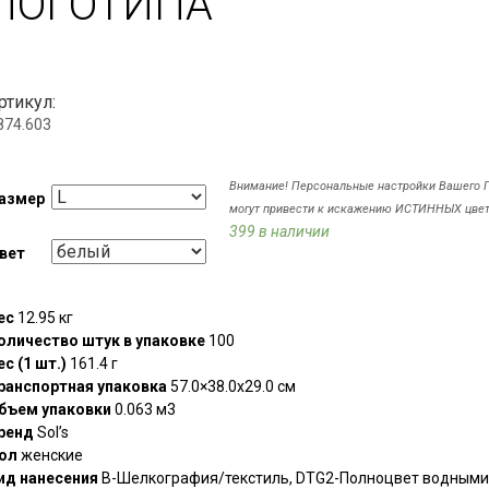
ЛОГОТИПА
ртикул:
874.603
Внимание! Персональные настройки Вашего 
азмер
могут привести к искажению ИСТИННЫХ цвет
399 в наличии
вет
ес
12.95 кг
оличество штук в упаковке
100
ес (1 шт.)
161.4 г
ранспортная упаковка
57.0×38.0x29.0 см
бъем упаковки
0.063 м3
ренд
Sol’s
ол
женские
ид нанесения
B-Шелкография/текстиль, DTG2-Полноцвет водными