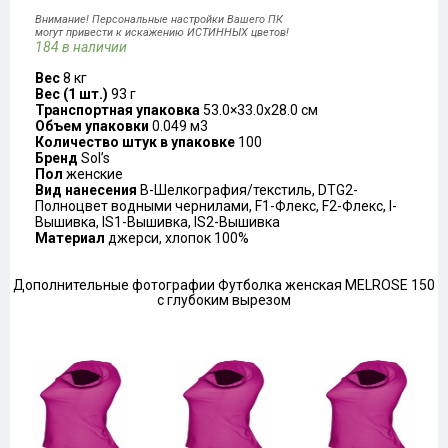
Внимание! Персональные настройки Вашего ПК
могут привести к искажению ИСТИННЫХ цветов!
184 в наличии
Вес
8 кг
Вес (1 шт.)
93 г
Транспортная упаковка
53.0×33.0x28.0 см
Объем упаковки
0.049 м3
Количество штук в упаковке
100
Бренд
Sol’s
Пол
женские
Вид нанесения
B-Шелкография/текстиль, DTG2-
Полноцвет водными чернилами, F1-Флекс, F2-Флекс, I-
Вышивка, IS1-Вышивка, IS2-Вышивка
Материал
джерси, хлопок 100%
Дополнительные фотографии Футболка женская MELROSE 150
с глубоким вырезом