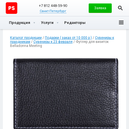
+7 812 448-59-90
Заявка
Санкт-Петербург
Продукция
Услуги
Редакторы
Каталог продукции
/
Подарки ( заказ от 10 000 р )
/
Сувениры к
праздникам
/
Сувениры к 23 февраля
/ Футляр для визиток
Belladonna Meeting