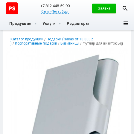
+7 812 448-59-90
Заявка
Санкт-Петербург
Продукция
Услуги
Редакторы
Каталог продукции
/
Подарки ( заказ от 10 000 р
)
/
Корпоративные подарки
/
Визитницы
/ Футляр для визиток Big