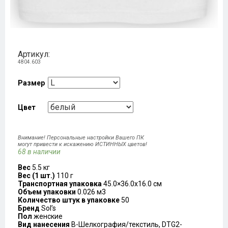
Артикул:
4804.603
Размер
Цвет
Внимание! Персональные настройки Вашего ПК
могут привести к искажению ИСТИННЫХ цветов!
68 в наличии
Вес
5.5 кг
Вес (1 шт.)
110 г
Транспортная упаковка
45.0×36.0x16.0 см
Объем упаковки
0.026 м3
Количество штук в упаковке
50
Бренд
Sol’s
Пол
женские
Вид нанесения
B-Шелкография/текстиль, DTG2-