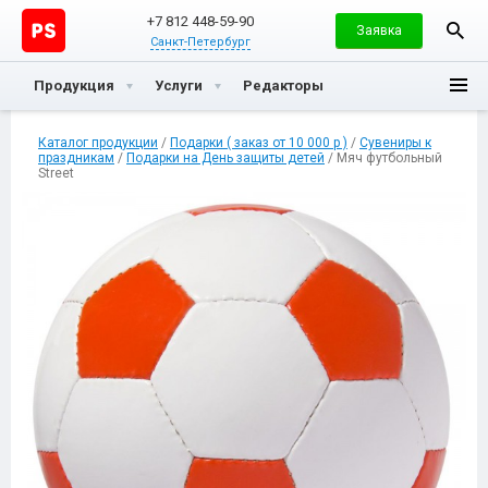
+7 812 448-59-90
Заявка
Санкт-Петербург
Продукция
Услуги
Редакторы
Каталог продукции
/
Подарки ( заказ от 10 000 р )
/
Сувениры к
праздникам
/
Подарки на День защиты детей
/ Мяч футбольный
Street