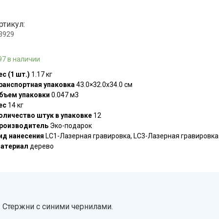
ртикул:
.3929
97 в наличии
ес (1 шт.)
1.17 кг
ранспортная упаковка
43.0×32.0x34.0 см
бъем упаковки
0.047 м3
ес
14 кг
оличество штук в упаковке
12
роизводитель
Эко-подарок
ид нанесения
LC1-Лазерная гравировка, LC3-Лазерная гравировка
атериал
дерево
 Стержни с синими чернилами.