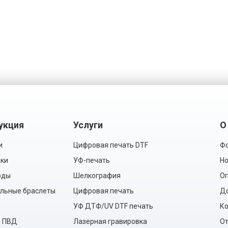
укция
Услуги
О
и
Цифровая печать DTF
Фо
ки
УФ-печать
Но
рды
Шелкография
Оп
льные браслеты
Цифровая печать
Д
УФ ДТФ/UV DTF печать
Ко
ы ПВД
Лазерная гравировка
О