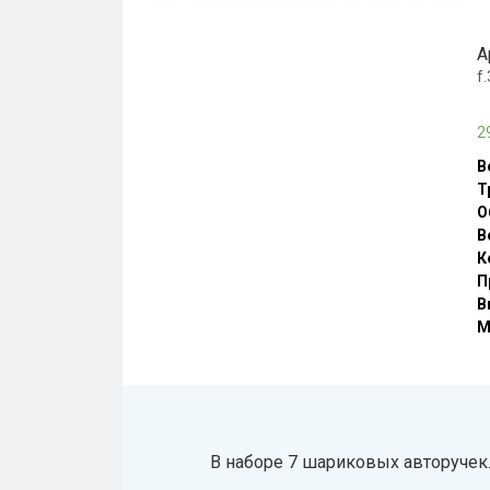
А
f
2
В
Т
О
В
К
П
В
М
В наборе 7 шариковых авторучек.