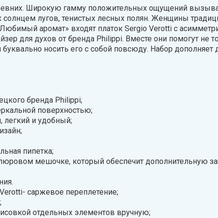
ревних. Широкую гамму положительных ощущений вызываю
х солнцем лугов, тенистых лесных полян. Женщины тради
«Любимый аромат» входят платок Sergio Verotti с асимме
ер для духов от бренда Philippi. Вместе они помогут не т
 буквально носить его с собой повсюду. Набор дополняет
цкого бренда Philippi;
еркальной поверхностью;
 легкий и удобный;
изайн;
льная пипетка;
елюровом мешочке, который обеспечит дополнительную защ
ния.
Verotti- саржевое переплетение;
;
орисовкой отдельных элементов вручную;