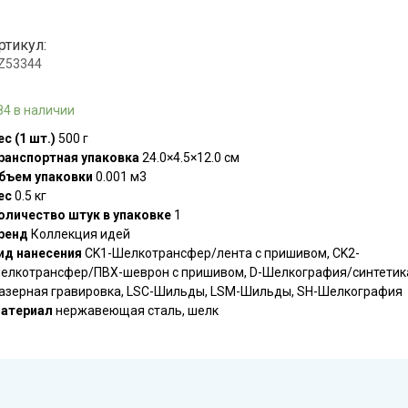
ртикул:
.Z53344
84 в наличии
ес (1 шт.)
500 г
ранспортная упаковка
24.0×4.5×12.0 см
бъем упаковки
0.001 м3
ес
0.5 кг
оличество штук в упаковке
1
ренд
Коллекция идей
ид нанесения
CK1-Шелкотрансфер/лента с пришивом, CK2-
елкотрансфер/ПВХ-шеврон с пришивом, D-Шелкография/синтетика
азерная гравировка, LSC-Шильды, LSM-Шильды, SH-Шелкография
атериал
нержавеющая сталь, шелк