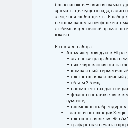
Язык запахов — один из самых д
ароматы цветущего сада, залиты
а еще они любят цветы. В набор 
нежном пастельном фоне и атомайз
любимый цветочный аромат, но и
клатча.
В составе набора:
Атомайзер для духов Ellipse
— авторская разработка неме
— никелированная сталь с з
— компактный, герметичный,
— элегантный лаконичный д
— объем 2,5 мл;
— в комплект входит специа
— флакон поставляется в в
сумочке;
— возможность брендирова
Платок из коллекции Sergio 
— плотность изделия 85 г/м²
— трафаретная печать с пр