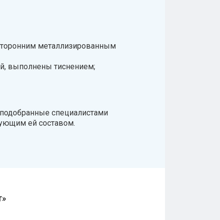
вусторонним металлизированным
й, выполнены тиснением;
подобранные специалистами
вующим ей составом.
т»