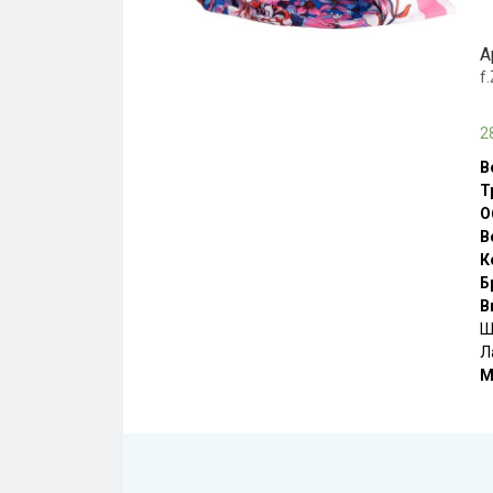
А
f
2
В
Т
О
В
К
Б
В
Ш
Л
М