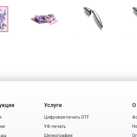
укция
Услуги
О
и
Цифровая печать DTF
Фо
ки
УФ-печать
Но
рды
Шелкография
Оп