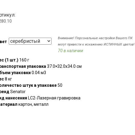
ртикул:
280.10
Внимание! Персональные настройки Вашего ПК
вет
могут привести к искажению ИСТИННЫХ цветов!
70 в наличии
ес (1 шт.)
160 г
ранспортная упаковка
37.0×32.0x34.0 см
бъем упаковки
0.04 м3
ес
8 кг
оличество штук в упаковке
50
ренд
Senator
ид нанесения
LC2-Лазерная гравировка
атериал
картон, металл