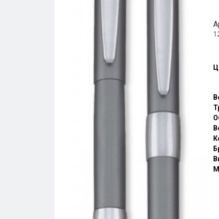
А
1
Ц
В
Т
О
В
К
Б
В
М