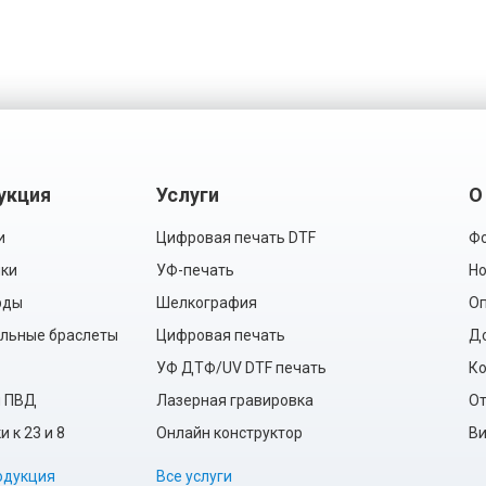
укция
Услуги
О
и
Цифровая печать DTF
Фо
ки
УФ-печать
Но
рды
Шелкография
Оп
льные браслеты
Цифровая печать
Д
УФ ДТФ/UV DTF печать
Ко
ы ПВД
Лазерная гравировка
О
 к 23 и 8
Онлайн конструктор
Ви
одукция
Все услуги