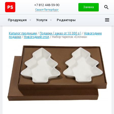
+7 812 448-59-90
Заявка
Санкт-Петербург
Продукция
Услуги
Редакторы
Каталог продукции
/
Подарки ( заказ от 10 000 р )
/
Новогодние
подарки
/
Новогодний стол
/ Набор тарелок «Елочка»