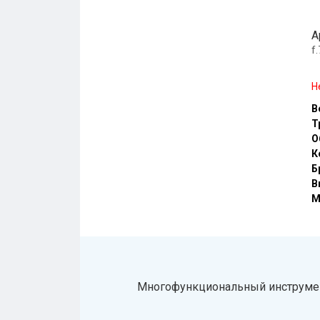
А
f
Н
В
Т
О
К
Б
В
М
Многофункциональный инструмен