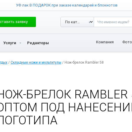
УФ лак В ПОДАРОК при заказе календарей и блокнотов
ставить заявку
Компания
Фото
Услуги
Редакторы
тдых
/
Складные ножи и мультитулы
/ Нож-брелок Rambler 58
НОЖ-БРЕЛОК RAMBLER 
ОПТОМ ПОД НАНЕСЕНИ
ЛОГОТИПА