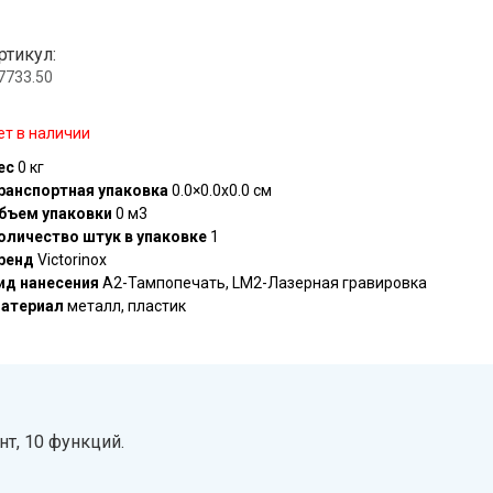
ртикул:
.7733.50
ет в наличии
ес
0 кг
ранспортная упаковка
0.0×0.0x0.0 см
бъем упаковки
0 м3
оличество штук в упаковке
1
ренд
Victorinox
ид нанесения
A2-Тампопечать, LM2-Лазерная гравировка
атериал
металл, пластик
т, 10 функций.