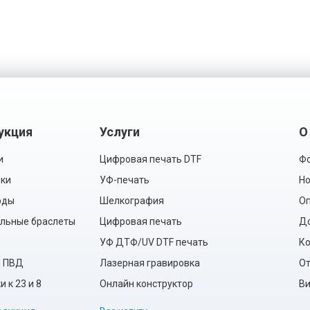
укция
Услуги
О
и
Цифровая печать DTF
Фо
ки
УФ-печать
Но
рды
Шелкография
Оп
льные браслеты
Цифровая печать
Д
УФ ДТФ/UV DTF печать
Ко
ы ПВД
Лазерная гравировка
О
 к 23 и 8
Онлайн конструктор
Ви