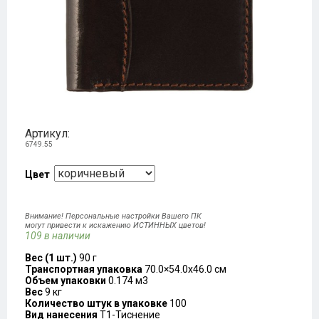
Артикул:
6749.55
Цвет
Внимание! Персональные настройки Вашего ПК
могут привести к искажению ИСТИННЫХ цветов!
109 в наличии
Вес (1 шт.)
90 г
Транспортная упаковка
70.0×54.0x46.0 см
Объем упаковки
0.174 м3
Вес
9 кг
Количество штук в упаковке
100
Вид нанесения
T1-Тиснение