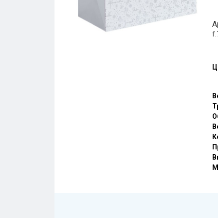
А
f
Ц
В
Т
О
В
К
П
В
М