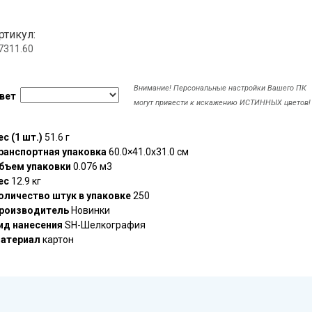
ртикул:
.7311.60
Внимание! Персональные настройки Вашего ПК
вет
могут привести к искажению ИСТИННЫХ цветов!
ес (1 шт.)
51.6 г
ранспортная упаковка
60.0×41.0x31.0 см
бъем упаковки
0.076 м3
ес
12.9 кг
оличество штук в упаковке
250
роизводитель
Новинки
ид нанесения
SH-Шелкография
атериал
картон