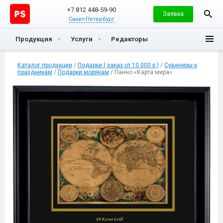
+7 812 448-59-90
Заявка
Санкт-Петербург
Продукция
Услуги
Редакторы
Каталог продукции
/
Подарки ( заказ от 10 000 р )
/
Сувениры к
праздникам
/
Подарки морякам
/ Панно «Карта мира»