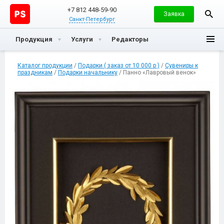
+7 812 448-59-90
Заявка
Санкт-Петербург
Продукция
Услуги
Редакторы
Каталог продукции
/
Подарки ( заказ от 10 000 р )
/
Сувениры к
праздникам
/
Подарки начальнику
/ Панно «Лавровый венок»