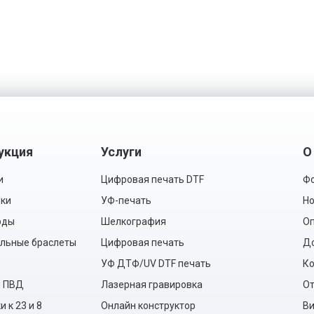
укция
Услуги
О
и
Цифровая печать DTF
Фо
ки
УФ-печать
Но
рды
Шелкография
Оп
льные браслеты
Цифровая печать
Д
УФ ДТФ/UV DTF печать
Ко
ы ПВД
Лазерная гравировка
О
 к 23 и 8
Онлайн конструктор
Ви