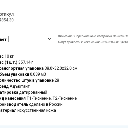
ртикул:
.4854.30
Внимание! Персональные настройки Вашего П
вет
могут привести к искажению ИСТИННЫХ цвето
ес
10 кг
ес (1 шт.)
357.14 г
ранспортная упаковка
38.0×32.0x32.0 см
бъем упаковки
0.039 м3
оличество штук в упаковке
28
ренд
Адъютант
атировка
датированный
ид нанесения
T1-Тиснение, T2-Тиснение
роизводитель
сделано в России
атериал
искусственная кожа