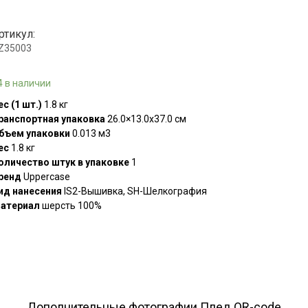
ртикул:
.Z35003
4 в наличии
ес (1 шт.)
1.8 кг
ранспортная упаковка
26.0×13.0x37.0 см
бъем упаковки
0.013 м3
ес
1.8 кг
оличество штук в упаковке
1
ренд
Uppercase
ид нанесения
IS2-Вышивка, SH-Шелкография
атериал
шерсть 100%
Дополнительные фотографии Плед QR-code