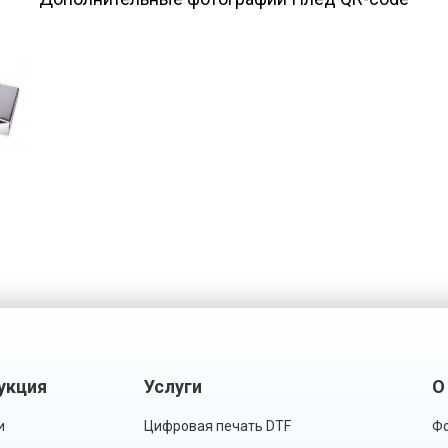
укция
Услуги
О
и
Цифровая печать DTF
Фо