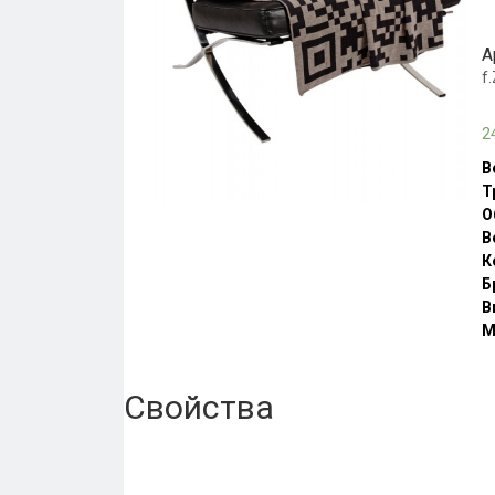
А
f
2
В
Т
О
В
К
Б
В
М
Свойства