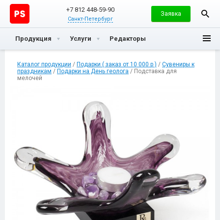
+7 812 448-59-90
Заявка
Санкт-Петербург
Продукция
Услуги
Редакторы
Каталог продукции
/
Подарки ( заказ от 10 000 р )
/
Сувениры к
праздникам
/
Подарки на День геолога
/ Подставка для
мелочей