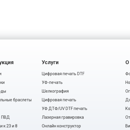
укция
Услуги
О
и
Цифровая печать DTF
Фо
ки
УФ-печать
Но
рды
Шелкография
Оп
льные браслеты
Цифровая печать
Д
УФ ДТФ/UV DTF печать
Ко
ы ПВД
Лазерная гравировка
О
 к 23 и 8
Онлайн конструктор
Ви