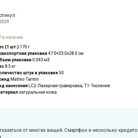
ртикул:
.2039
7 в наличии
ес (1 шт.)
170 г
ранспортная упаковка
47.0×33.0x28.0 см
бъем упаковки
0.043 м3
ес
8.5 кг
оличество штук в упаковке
50
ренд
Matteo Tantini
ид нанесения
LC2-Лазерная гравировка, T1-Тиснение
атериал
натуральная кожа
тказаться от многих вещей. Смартфон и несколько кредит
.