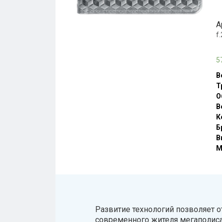
А
f
5
В
Т
О
В
К
Б
В
М
Развитие технологий позволяет о
современного жителя мегаполиса