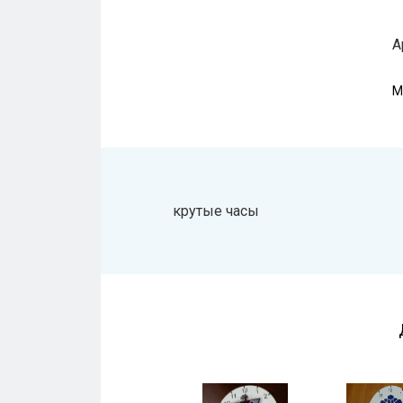
А
М
крутые часы