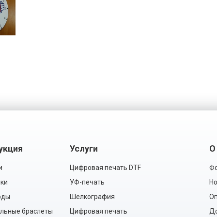
укция
Услуги
О
и
Цифровая печать DTF
Фо
ки
УФ-печать
Но
рды
Шелкография
Оп
льные браслеты
Цифровая печать
Д